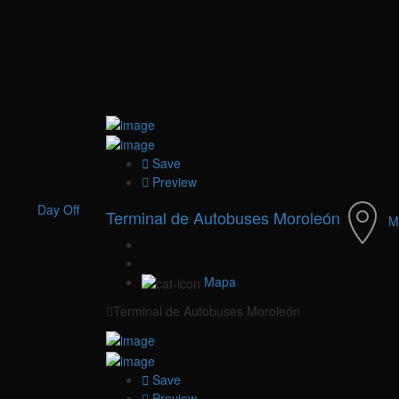
Save
Preview
Day Off
Terminal de Autobuses Moroleón
M
Mapa
Terminal de Autobuses Moroleón
Save
Preview