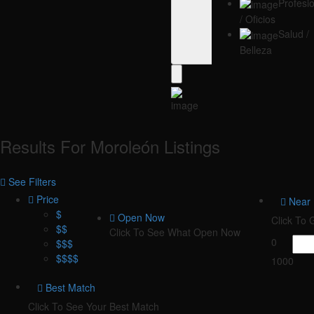
Profesi
/ Oficios
Salud /
Belleza
Results For
Moroleón
Listings
See Filters
Price
Near
$
Open Now
Click To
$$
Click To See What Open Now
0
$$$
$$$$
1000
Best Match
Click To See Your Best Match