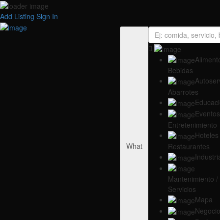
Add Listing
Sign In
Alimento
Bebidas
Autoserv
Abarrotes
Educac
Eventos
Entretenimiento
Hoteles 
What
Restaurantes
Industri
Mantenimiento /
Servicios
Mapa
Negoci