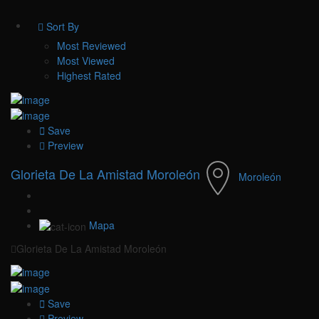
Sort By
Most Reviewed
Most Viewed
Highest Rated
Save
Preview
Glorieta De La Amistad Moroleón
Moroleón
Mapa
Glorieta De La Amistad Moroleón
Save
Preview