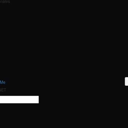
onales
 Me
 GET