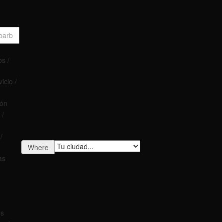
s /
icio /
ión
 /
/
Where
as
os